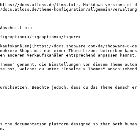
https://docs.atloss.de/llms.txt). Markdown versions of d
/docs.atloss.de/theme-konfiguration/allgemein/verwaltung
Abschnitt ein:

figcaption></figcaption></figure>

kaufskanälen](https://docs.shopware.com/de/shopware-6-de
mehrere Shops mit nur einer Theme Lizenz betreiben kanns
en anderen Verkaufskanälen entsprechend anpassen kannst.

Theme" genannt, die Einstellungen von diesem Theme auto
selbst, welches du unter "Inhalte > Themes" anschließend
urücksetzen. Beachte jedoch, dass du das Theme danach er
s the documentation platform designed so that both human
m.
