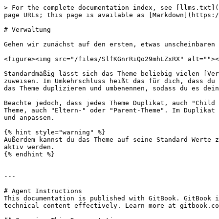
> For the complete documentation index, see [llms.txt](
page URLs; this page is available as [Markdown](https:/
# Verwaltung

Gehen wir zunächst auf den ersten, etwas unscheinbaren 
<figure><img src="/files/SlfKGnrRiQo29mhLZxRX" alt=""><
Standardmäßig lässt sich das Theme beliebig vielen [Ver
zuweisen. Im Umkehrschluss heißt das für dich, dass du 
das Theme duplizieren und umbenennen, sodass du es dein
Beachte jedoch, dass jedes Theme Duplikat, auch "Child 
Theme, auch "Eltern-" oder "Parent-Theme". Im Duplikat 
und anpassen.

{% hint style="warning" %}

Außerdem kannst du das Theme auf seine Standard Werte z
aktiv werden.

{% endhint %}

---

# Agent Instructions

This documentation is published with GitBook. GitBook i
technical content effectively. Learn more at gitbook.co