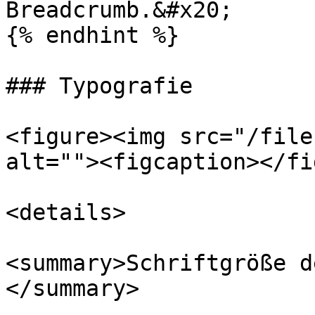
Breadcrumb.&#x20;

{% endhint %}

### Typografie

<figure><img src="/file
alt=""><figcaption></fi
<details>

<summary>Schriftgröße d
</summary>
