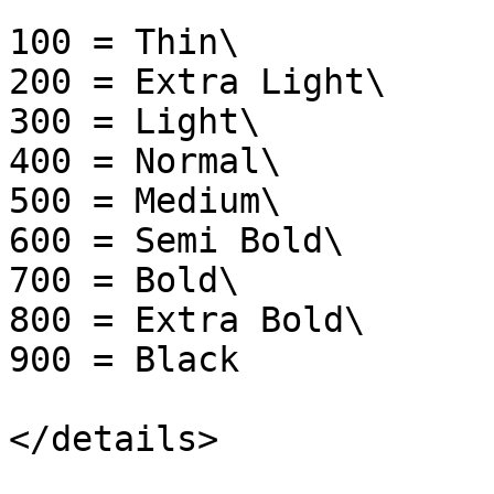
100 = Thin\

200 = Extra Light\

300 = Light\

400 = Normal\

500 = Medium\

600 = Semi Bold\

700 = Bold\

800 = Extra Bold\

900 = Black

</details>
