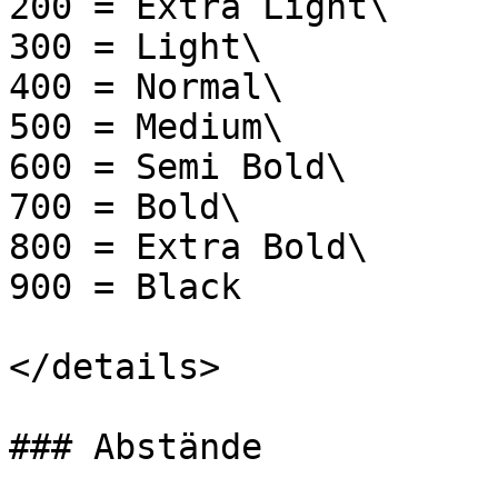
200 = Extra Light\

300 = Light\

400 = Normal\

500 = Medium\

600 = Semi Bold\

700 = Bold\

800 = Extra Bold\

900 = Black

</details>

### Abstände
