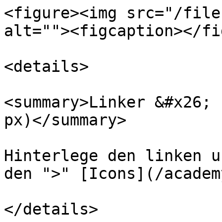
<figure><img src="/file
alt=""><figcaption></fi
<details>

<summary>Linker &#x26; 
px)</summary>

Hinterlege den linken u
den ">" [Icons](/academ
</details>
