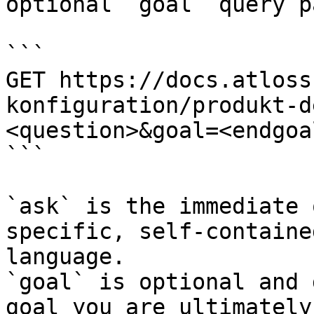
optional `goal` query p
```

GET https://docs.atloss
konfiguration/produkt-d
<question>&goal=<endgoal
```

`ask` is the immediate 
specific, self-containe
language.

`goal` is optional and 
goal you are ultimately