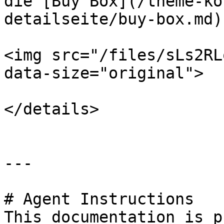
die [Buy Box](/theme-ko
detailseite/buy-box.md)
<img src="/files/sLs2RL
data-size="original">

</details>

---

# Agent Instructions

This documentation is p