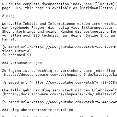
> For the complete documentation index, see [llms.txt](https://docs.atloss.de/llms.txt). Markdown versions of documentation pages are available by appending `.md` to page URLs; this page is available as [Markdown](https://docs.atloss.de/blog.md).

# Blog

Wertvolle Inhalte und Informationen werden immer wichtiger. So rutschen Shop Betreiber immer mehr in eine beratende Funktion. Gerade technische Produkte haben einhergehende Fragen, die häufig viel Erklärungsbedarf benötigen. Umso mehr stellt sich daher die Frage, wie ich als Produktexperte alle wichtigen Infos in meinem Shop unterbringe und meinen Kunden die bestmögliche Beratung bieten kann. Blogs, Ratgeber, Magazine oder wie man es auch nennen mag. Sie bieten dir die Möglichkeit vor allem auch SEO technisch auf deinen Online Shop aufmerksam zu machen. In diesem Beitrag erklären wir dir Schritt für Schritt wie du deinen eigenen Blog erstellen kannst.

{% embed url="<https://www.youtube.com/watch?v=x5IPxzHjpDY>" %}
Video Tutorial
{% endembed %}

### Voraussetzungen

Zu Beginn ist es wichtig zu verstehen, dass jeder Blog eine eigene Kategorie in Shopware darstellt. Solltest du das [Konzept von Kategorien](https://docs.shopware.com/de/shopware-6-de/kataloge/kategorien) also noch nicht kennen, mache dich bitte zunächst damit vertraut:

{% embed url="<https://www.youtube.com/watch?v=-BSN6C8mojk>" %}

Ebenfalls geht der Blog sehr stark mit den Erlebniswelten Hand in Hand. Es ist daher ebenfalls von Vorteil sich in den [Erlebniswelten](https://docs.shopware.com/de/shopware-6-de/Inhalte/Erlebniswelten?category=shopware-6-de/inhalte) von Shopware auszukennen:

{% embed url="<https://www.youtube.com/watch?t=244s&v=ru2FYpcnYQ4>" %}

### Blog Übersichtsseite erstellen

Im ersten Schritt benötigen wir eine Blog Übersichtsseite. Diese fasst alle Beiträge von neu nach alt zusammen und bietet dir später ebenfalls die Möglichkeit nach spezifischen Beiträgen über [Tags](#tag-modul) zu filtern.&#x20;

#### Kategorie für die Blog Übersichtsseite erstellen

{% hint style="info" %}
Wo im Kategoriebaum sich dabei dein Blog befindet ist vollkommen egal. Er muss sich lediglich in einem der drei Einstiegspunkte "Haupt-Navigation", "Footer-Navigation" oder "Footer-Service-Navigation" deines [Verkaufkanals](https://docs.shopware.com/de/shopware-6-de/einstellungen/Verkaufskanaele#grundeinstellungen) befinden.
{% endhint %}

Wir legen den Blog in unserem Beispiel im Sevice Menü an, da wir ihn dort auch später entsprechend verlinken möchten.&#x20;

<figure><img src="/files/GvDgSrNhRooannB0xTQo" alt=""><figcaption><p>Kategorie "Blog" unterhalb der Kategorie "Service Menü"</p></figcaption></figure>

Stelle sicher, dass die Kategorie "Blog" den Kategorietyp "Seite / Liste" aufweist. Dies ist notwendig, dass die Seite später auch aufrufbar ist und eine Layout Zuweisung möglich ist. Ebenfalls muss die Kategorie aktiv geschaltet sein.

#### Erlebniswelt für die Blog Übersichtsseite erstellen

Damit die neu angelegte Kategorie "Blog" nicht einfach eine leere Seite ist, benötigen wir nun eine entsprechende Erlebniswelt. Erstelle daher ein neues Layout. Wichtig ist dabei, dass die Erlebniswelt vom Typ "Shopseite" ist. Sobald die Erlebniswelt erstellt wurde kannst du einen beliebigen Block mit Element in voller Breite in die Erlebniswelt ziehen. Hierzu bietet s